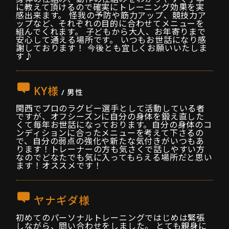
に教えて頂けるので確実にトレーニング効果を実
感出来ます。 怪我の予防や筋力アップ、競技力ア
ップなど、それぞれの目的に合わせてメニューを
組んでくれます。 子どもから大人、お年寄りまで
安心して通える場所です。 いつもお世話になり感
謝しております！ 今後とも宜しくお願いいたしま
す♪
KY様
/ 男性
関西でプロのラグビー選手として活動している者
ですが、オフシーズンに自分の身体を鍛え直した
くて毎年お世話になっております。自分の身体のコ
ンディションに合ったメニューを考えて下さるの
で、自分の弱点の強化や新たな気付きがいつもあ
ります！トレーナーの方も気さくで話しやすい方
なのでどなたでも気に入ってもらえる場所だと思い
ます！オススメです！
ヤナギダ様
初めてのパーソナルトレーニングではじめは緊張
しながら、問い合わせをしました。 とても親身に