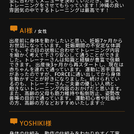
望に合わせてメニューを決めていただき、楽しく
トレーニングをさせてもらっています！沖縄の良い
雰囲気の中でするトレーニングは最高です！
AI様
/ 女性
出産前に身体を動かしたいと思い、妊娠7ヶ月から
お世話になっています。 妊娠期間の不安定な体調
でも、その日の状態に合わせてトレーニング内容
を細かく考えて下さり安心して通うことができま
した。トレーナーさんは知識と経験が豊富で信頼
できます。 出産後3ヶ月から再スタートし、現在は
赤ちゃんを連れて通っています。 運動に苦手意識
があったのですが、FORCEに通い出してから身体
を動かすことが好きになりました。続けられてい
るのも、トレーナーさんご夫妻の優しい人柄と、
飽きないトレーニング内容のおかげだと思います。
また、高齢の父母も筋力維持や転倒防止、姿勢改
善等の目的で通っています。 運動初心者や妊娠中
の方、高齢の方などおすすめいたします☆
YOSHIKI様
身体の仕組み、動作の仕組みをわかりやすく丁寧