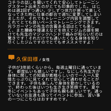
コチラの話しを聞いてくれて安心してトレーニン
グスタート出来たのがとても印象的でした。 はじ
めは週2回ずつ通い、少しずつ体力が戻って楽しく
なってきた時に仕事の都合で週1に変更してしまい
ましたが、それでもトレーニング内容を調整して
くれてとても良いペースでトレーニングできます。
元ラガーマンの先生の含蓄ある話はとても楽し
く、また腰痛や寝違えなどを抱えてジムの扉を開
けても先生のマジックハンドで痛みが和らいだのは
驚きです！それだけでも通いたくなる身体を知り
尽くしたジムですのでとてもオススメですよ！
久保田様
/ 女性
子供が3年前くらいから、毎週土曜日に通っていま
す。 都度払いも嬉しいですし、なにしろ先生方が
身体に関しての知識が素晴らしいので一人一人愛
情たっぷりに見てくれて安心して通わせることが
できます。 子供も楽しんで身体を動かしているの
で、終わった後はいつも生き生き笑顔です。 夏や
冬にイベントもあって子供も親も楽しいです。通っ
ていないお友達も誘ってイベントに参加。 習い事
の一つにこちらはおすすめです。